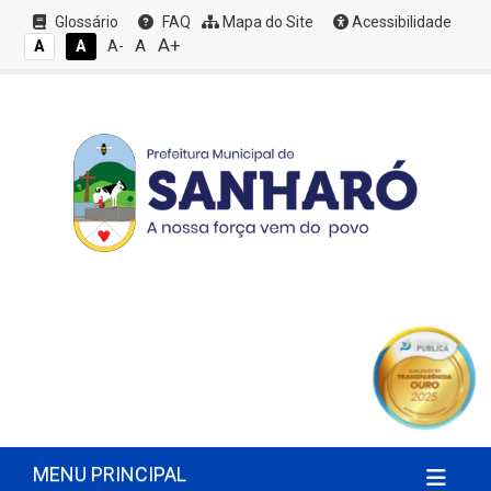
Glossário
FAQ
Mapa do Site
Acessibilidade
A+
A
A
A
A-
MENU PRINCIPAL