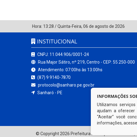
Hora:
13:28
/
Quinta-Feira
,
06 de agosto de 2026
INSTITUCIONAL
CNPJ: 11.044.906/0001-24
Rua Major Sátiro, nº 219, Centro - CEP: 55.250-000
Atendimento: 07:00hs às 13:00hs
(87) 9 9140-7870
protocolo@sanharo.pe.gov.br
Sanharó - PE
INFORMAÇÕES SOB
Utilizamos serviço
ajudam a oferecer 
“Aceitar” você co
informações, acess
© Copyright 2026 Prefeitura Municipal de Sanharó | 