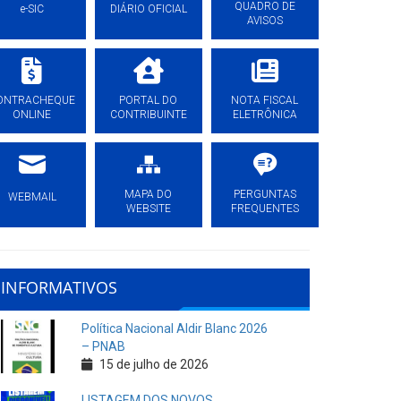
QUADRO DE
e-SIC
DIÁRIO OFICIAL
AVISOS
ONTRACHEQUE
PORTAL DO
NOTA FISCAL
ONLINE
CONTRIBUINTE
ELETRÔNICA
MAPA DO
PERGUNTAS
WEBMAIL
WEBSITE
FREQUENTES
INFORMATIVOS
Política Nacional Aldir Blanc 2026
– PNAB
15 de julho de 2026
LISTAGEM DOS NOVOS