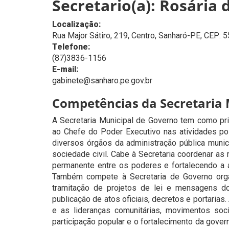
Secretario(a): Rosária 
Localização:
Rua Major Sátiro, 219, Centro, Sanharó-PE, CEP:
Telefone:
(87)3836-1156
E-mail:
gabinete@sanharo.pe.gov.br
Competências da Secretaria 
A Secretaria Municipal de Governo tem como prin
ao Chefe do Poder Executivo nas atividades polí
diversos órgãos da administração pública munici
sociedade civil. Cabe à Secretaria coordenar as r
permanente entre os poderes e fortalecendo a a
Também compete à Secretaria de Governo organ
tramitação de projetos de lei e mensagens d
publicação de atos oficiais, decretos e portarias
e as lideranças comunitárias, movimentos soc
participação popular e o fortalecimento da gover