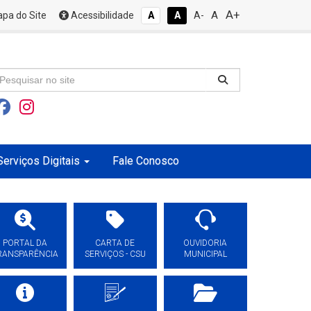
A+
A
pa do Site
Acessibilidade
A
A
A-
Serviços Digitais
Fale Conosco
PORTAL DA
CARTA DE
OUVIDORIA
RANSPARÊNCIA
SERVIÇOS - CSU
MUNICIPAL