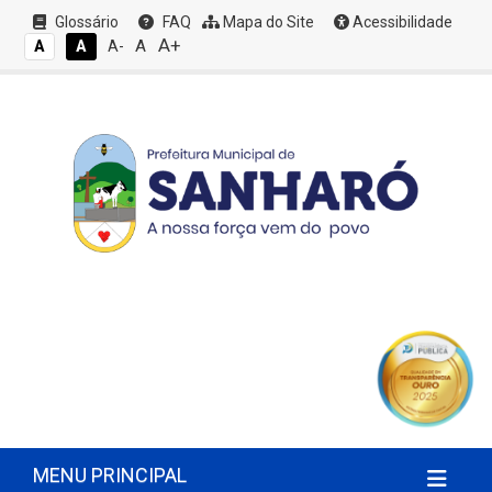
Glossário
FAQ
Mapa do Site
Acessibilidade
A+
A
A
A
A-
MENU PRINCIPAL