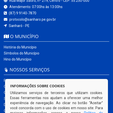
Rua Major Sátiro, nº 219, Centro - CEP: 55.250-000
Atendimento: 07:00hs às 13:00hs
(87) 9 9140-7870
protocolo@sanharo.pe.gov.br
Sanharó - PE
O MUNICÍPIO
História do Município
Símbolos do Município
Hino do Município
NOSSOS SERVIÇOS
Portal da Transparência
INFORMAÇÕES SOBRE COOKIES
Carta de Serviços ao Usuário
Ouvidoria Municipal
Utilizamos serviços de terceiros que utilizam cookies.
Essas ferramentas nos ajudam a oferecer uma melhor
Sistema Eletrônico – e-SIC
experiência de navegação. Ao clicar no botão “Aceitar”
Diário Oficial
você concorda com o uso de cookies em nosso site. Para
Quadro de Avisos