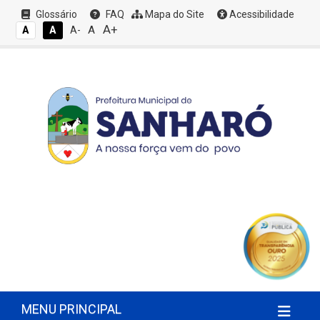
Glossário
FAQ
Mapa do Site
Acessibilidade
A+
A
A
A
A-
MENU PRINCIPAL