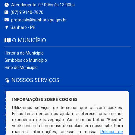
Atendimento: 07:00hs às 13:00hs
(87) 9 9140-7870
protocolo@sanharo.pe.gov.br
Sanharó - PE
O MUNICÍPIO
História do Município
Símbolos do Município
Hino do Município
NOSSOS SERVIÇOS
Portal da Transparência
INFORMAÇÕES SOBRE COOKIES
Carta de Serviços ao Usuário
Ouvidoria Municipal
Utilizamos serviços de terceiros que utilizam cookies.
Essas ferramentas nos ajudam a oferecer uma melhor
Sistema Eletrônico – e-SIC
experiência de navegação. Ao clicar no botão “Aceitar”
Diário Oficial
você concorda com o uso de cookies em nosso site. Para
Quadro de Avisos
maiores informações, acesse a nossa
Política de