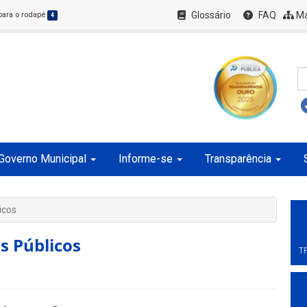
Glossário
FAQ
Ma
 para o rodapé
4
Governo Municipal
Informe-se
Transparência
icos
s Públicos
T