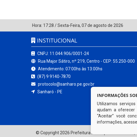
Hora:
17:28
/
Sexta-Feira
,
07 de agosto de 2026
INSTITUCIONAL
CNPJ: 11.044.906/0001-24
Rua Major Sátiro, nº 219, Centro - CEP: 55.250-000
Atendimento: 07:00hs às 13:00hs
(87) 9 9140-7870
protocolo@sanharo.pe.gov.br
Sanharó - PE
INFORMAÇÕES SOB
Utilizamos serviço
ajudam a oferecer 
“Aceitar” você co
informações, acess
© Copyright 2026 Prefeitura Municipal de Sanharó | 