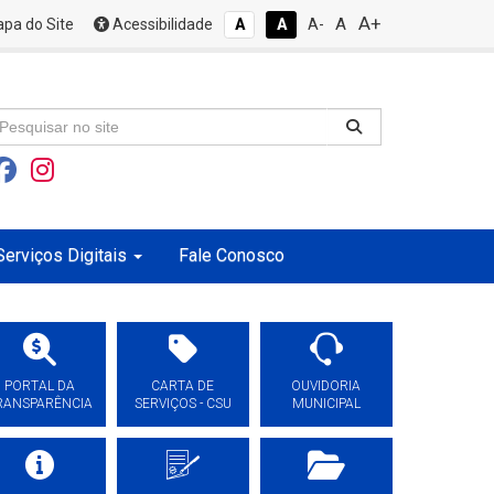
A+
A
pa do Site
Acessibilidade
A
A
A-
Serviços Digitais
Fale Conosco
PORTAL DA
CARTA DE
OUVIDORIA
RANSPARÊNCIA
SERVIÇOS - CSU
MUNICIPAL