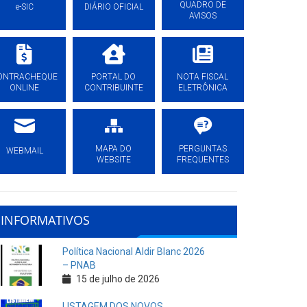
QUADRO DE
e-SIC
DIÁRIO OFICIAL
AVISOS
ONTRACHEQUE
PORTAL DO
NOTA FISCAL
ONLINE
CONTRIBUINTE
ELETRÔNICA
MAPA DO
PERGUNTAS
WEBMAIL
WEBSITE
FREQUENTES
INFORMATIVOS
Política Nacional Aldir Blanc 2026
– PNAB
15 de julho de 2026
LISTAGEM DOS NOVOS