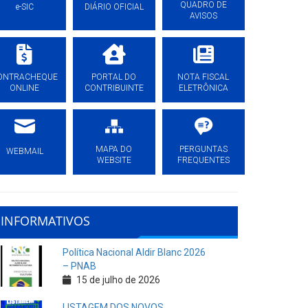
QUADRO DE
e-SIC
DIÁRIO OFICIAL
AVISOS
ONTRACHEQUE
PORTAL DO
NOTA FISCAL
ONLINE
CONTRIBUINTE
ELETRÔNICA
MAPA DO
PERGUNTAS
WEBMAIL
WEBSITE
FREQUENTES
INFORMATIVOS
Política Nacional Aldir Blanc 2026
– PNAB
15 de julho de 2026
LISTAGEM DOS NOVOS