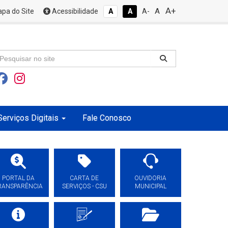
A+
A
pa do Site
Acessibilidade
A
A
A-
Serviços Digitais
Fale Conosco
PORTAL DA
CARTA DE
OUVIDORIA
RANSPARÊNCIA
SERVIÇOS - CSU
MUNICIPAL