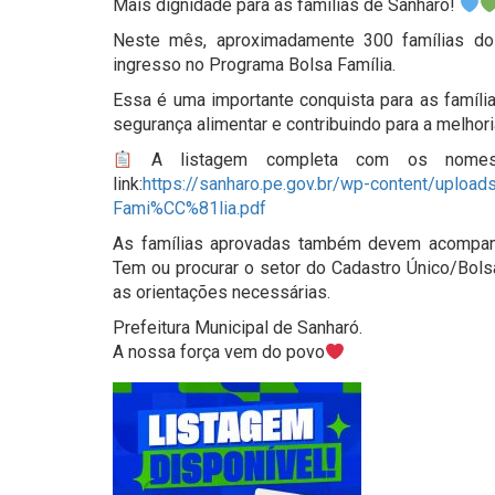
Mais dignidade para as famílias de Sanharó!
Neste mês, aproximadamente 300 famílias do
ingresso no Programa Bolsa Família.
Essa é uma importante conquista para as família
segurança alimentar e contribuindo para a melhori
A listagem completa com os nomes d
link:
https://sanharo.pe.gov.br/wp-content/uploa
Fami%CC%81lia.pdf
As famílias aprovadas também devem acompanha
Tem ou procurar o setor do Cadastro Único/Bolsa
as orientações necessárias.
Prefeitura Municipal de Sanharó.
A nossa força vem do povo