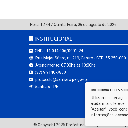
Hora:
12:44
/
Quinta-Feira
,
06 de agosto de 2026
INSTITUCIONAL
CNPJ: 11.044.906/0001-24
Rua Major Sátiro, nº 219, Centro - CEP: 55.250-000
Atendimento: 07:00hs às 13:00hs
(87) 9 9140-7870
protocolo@sanharo.pe.gov.br
Sanharó - PE
INFORMAÇÕES SOB
Utilizamos serviço
ajudam a oferecer 
“Aceitar” você co
informações, acess
© Copyright 2026 Prefeitura Municipal de Sanharó | 