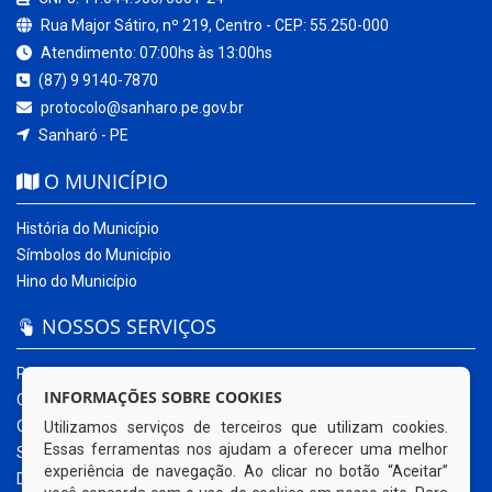
Rua Major Sátiro, nº 219, Centro - CEP: 55.250-000
Atendimento: 07:00hs às 13:00hs
(87) 9 9140-7870
protocolo@sanharo.pe.gov.br
Sanharó - PE
O MUNICÍPIO
História do Município
Símbolos do Município
Hino do Município
NOSSOS SERVIÇOS
Portal da Transparência
INFORMAÇÕES SOBRE COOKIES
Carta de Serviços ao Usuário
Ouvidoria Municipal
Utilizamos serviços de terceiros que utilizam cookies.
Essas ferramentas nos ajudam a oferecer uma melhor
Sistema Eletrônico – e-SIC
experiência de navegação. Ao clicar no botão “Aceitar”
Diário Oficial