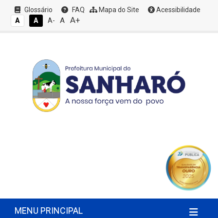
Glossário
FAQ
Mapa do Site
Acessibilidade
A+
A
A
A
A-
MENU PRINCIPAL