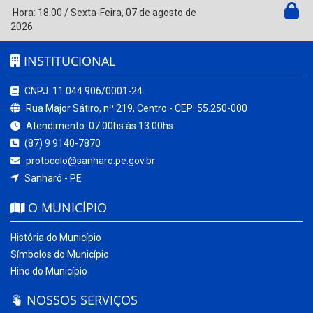
Hora:
18:00
/
Sexta-Feira
,
07 de agosto de
2026
INSTITUCIONAL
CNPJ: 11.044.906/0001-24
Rua Major Sátiro, nº 219, Centro - CEP: 55.250-000
Atendimento: 07:00hs às 13:00hs
(87) 9 9140-7870
protocolo@sanharo.pe.gov.br
Sanharó - PE
O MUNICÍPIO
História do Município
Símbolos do Município
Hino do Município
NOSSOS SERVIÇOS