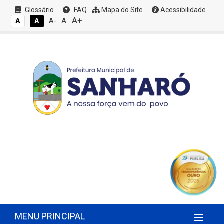
Glossário
FAQ
Mapa do Site
Acessibilidade
A+
A
A
A
A-
MENU PRINCIPAL