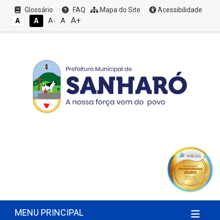
Glossário
FAQ
Mapa do Site
Acessibilidade
A+
A
A
A
A-
MENU PRINCIPAL