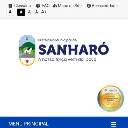
Glossário
FAQ
Mapa do Site
Acessibilidade
A+
A
A
A
A-
MENU PRINCIPAL