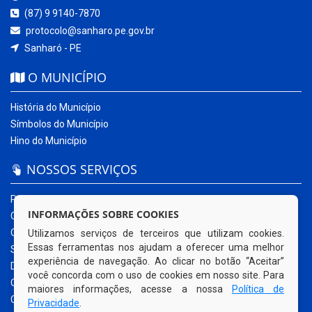
(87) 9 9140-7870
protocolo@sanharo.pe.gov.br
Sanharó - PE
O MUNICÍPIO
História do Município
Símbolos do Município
Hino do Município
NOSSOS SERVIÇOS
Portal da Transparência
INFORMAÇÕES SOBRE COOKIES
Carta de Serviços ao Usuário
Ouvidoria Municipal
Utilizamos serviços de terceiros que utilizam cookies.
Essas ferramentas nos ajudam a oferecer uma melhor
Sistema Eletrônico – e-SIC
experiência de navegação. Ao clicar no botão “Aceitar”
Diário Oficial
você concorda com o uso de cookies em nosso site. Para
Quadro de Avisos
maiores informações, acesse a nossa
Política de
Contracheque Online
Privacidade
.