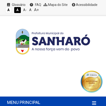
Glossário
FAQ
Mapa do Site
Acessibilidade
A+
A
A
A
A-
MENU PRINCIPAL