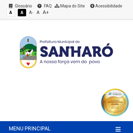
Glossário
FAQ
Mapa do Site
Acessibilidade
A+
A
A
A
A-
MENU PRINCIPAL