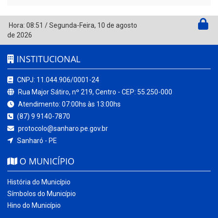
Hora:
08:51
/
Segunda-Feira
,
10 de agosto
de 2026
INSTITUCIONAL
CNPJ: 11.044.906/0001-24
Rua Major Sátiro, nº 219, Centro - CEP: 55.250-000
Atendimento: 07:00hs às 13:00hs
(87) 9 9140-7870
protocolo@sanharo.pe.gov.br
Sanharó - PE
O MUNICÍPIO
História do Município
Símbolos do Município
Hino do Município