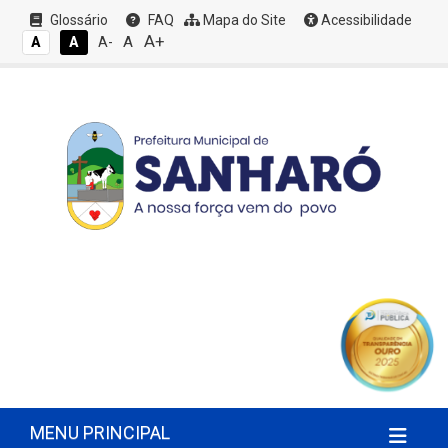
Glossário
FAQ
Mapa do Site
Acessibilidade
A+
A
A
A
A-
MENU PRINCIPAL