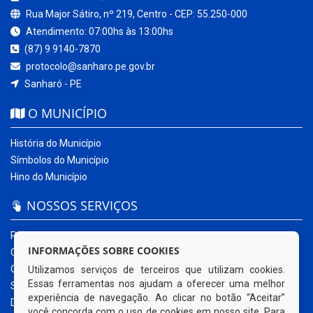
Rua Major Sátiro, nº 219, Centro - CEP: 55.250-000
Atendimento: 07:00hs às 13:00hs
(87) 9 9140-7870
protocolo@sanharo.pe.gov.br
Sanharó - PE
O MUNICÍPIO
História do Município
Símbolos do Município
Hino do Município
NOSSOS SERVIÇOS
Portal da Transparência
INFORMAÇÕES SOBRE COOKIES
Carta de Serviços ao Usuário
Ouvidoria Municipal
Utilizamos serviços de terceiros que utilizam cookies.
Essas ferramentas nos ajudam a oferecer uma melhor
Sistema Eletrônico – e-SIC
experiência de navegação. Ao clicar no botão “Aceitar”
Diário Oficial
você concorda com o uso de cookies em nosso site. Para