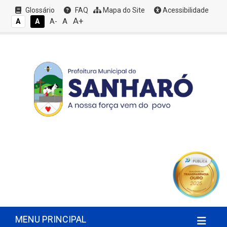
Glossário
FAQ
Mapa do Site
Acessibilidade
A+
A
A
A
A-
MENU PRINCIPAL