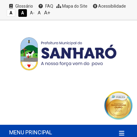
Glossário
FAQ
Mapa do Site
Acessibilidade
A+
A
A
A
A-
MENU PRINCIPAL