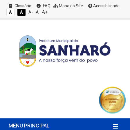
Glossário
FAQ
Mapa do Site
Acessibilidade
A+
A
A
A
A-
MENU PRINCIPAL