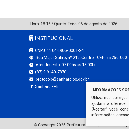
Hora:
18:16
/
Quinta-Feira
,
06 de agosto de 2026
INSTITUCIONAL
CNPJ: 11.044.906/0001-24
Rua Major Sátiro, nº 219, Centro - CEP: 55.250-000
Atendimento: 07:00hs às 13:00hs
(87) 9 9140-7870
protocolo@sanharo.pe.gov.br
Sanharó - PE
INFORMAÇÕES SOB
Utilizamos serviço
ajudam a oferecer 
“Aceitar” você co
informações, acess
© Copyright 2026 Prefeitura Municipal de Sanharó | 