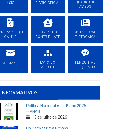
QUADRO DE
e-SIC
DIÁRIO OFICIAL
AVISOS
ONTRACHEQUE
PORTAL DO
NOTA FISCAL
ONLINE
CONTRIBUINTE
ELETRÔNICA
MAPA DO
PERGUNTAS
WEBMAIL
WEBSITE
FREQUENTES
INFORMATIVOS
Política Nacional Aldir Blanc 2026
– PNAB
15 de julho de 2026
LISTAGEM DOS NOVOS