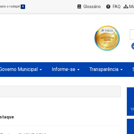
Glossário
FAQ
Ma
 para o rodapé
4
Governo Municipal
Informe-se
Transparência
T
staque