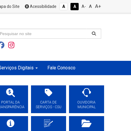
A+
A
pa do Site
Acessibilidade
A
A
A-
Serviços Digitais
Fale Conosco
PORTAL DA
CARTA DE
OUVIDORIA
RANSPARÊNCIA
SERVIÇOS - CSU
MUNICIPAL