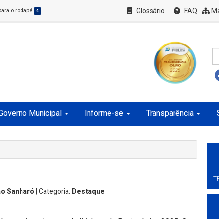
Glossário
FAQ
Ma
 para o rodapé
4
Governo Municipal
Informe-se
Transparência
T
o Sanharó
| Categoria:
Destaque