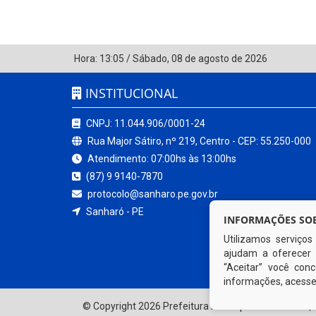
Hora:
13:05
/
Sábado
,
08 de agosto de 2026
INSTITUCIONAL
CNPJ: 11.044.906/0001-24
Rua Major Sátiro, nº 219, Centro - CEP: 55.250-000
Atendimento: 07:00hs às 13:00hs
(87) 9 9140-7870
protocolo@sanharo.pe.gov.br
Sanharó - PE
INFORMAÇÕES SOB
Utilizamos serviço
ajudam a oferecer 
“Aceitar” você co
informações, acess
© Copyright 2026 Prefeitura Municipal de Sanharó | 