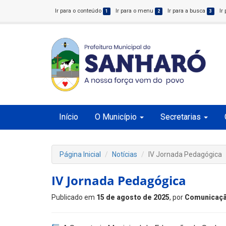
Ir para o conteúdo
Ir para o menu
Ir para a busca
Ir
1
2
3
Início
O Município
Secretarias
Página Inicial
Notícias
IV Jornada Pedagógica
IV Jornada Pedagógica
Publicado em
15 de agosto de 2025
, por
Comunicaçã