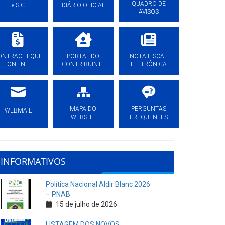
QUADRO DE
e-SIC
DIÁRIO OFICIAL
AVISOS
ONTRACHEQUE
PORTAL DO
NOTA FISCAL
ONLINE
CONTRIBUINTE
ELETRÔNICA
MAPA DO
PERGUNTAS
WEBMAIL
WEBSITE
FREQUENTES
INFORMATIVOS
Política Nacional Aldir Blanc 2026
– PNAB
15 de julho de 2026
LISTAGEM DOS NOVOS