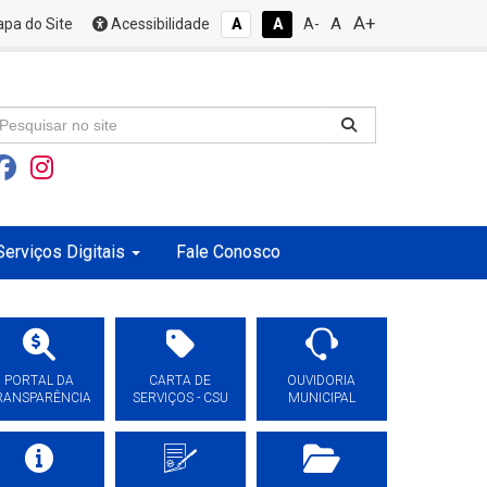
A+
A
pa do Site
Acessibilidade
A
A
A-
Serviços Digitais
Fale Conosco
PORTAL DA
CARTA DE
OUVIDORIA
RANSPARÊNCIA
SERVIÇOS - CSU
MUNICIPAL