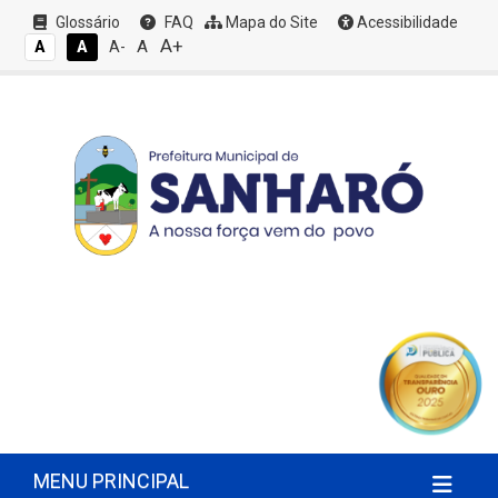
Glossário
FAQ
Mapa do Site
Acessibilidade
A+
A
A
A
A-
MENU PRINCIPAL