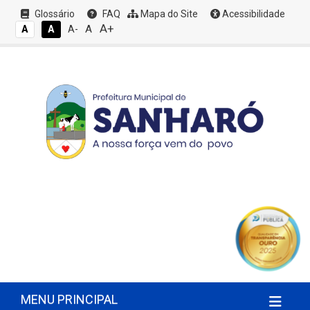
Glossário
FAQ
Mapa do Site
Acessibilidade
A+
A
A
A
A-
MENU PRINCIPAL