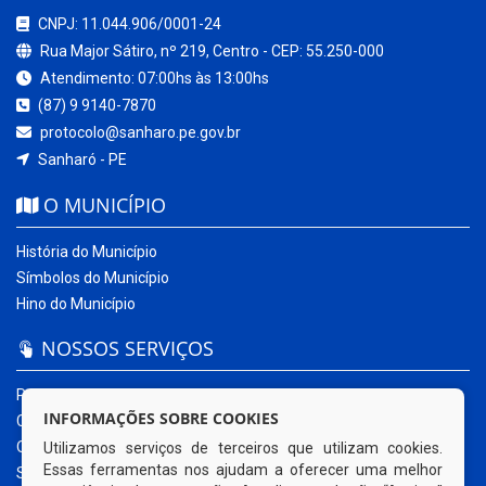
CNPJ: 11.044.906/0001-24
Rua Major Sátiro, nº 219, Centro - CEP: 55.250-000
Atendimento: 07:00hs às 13:00hs
(87) 9 9140-7870
protocolo@sanharo.pe.gov.br
Sanharó - PE
O MUNICÍPIO
História do Município
Símbolos do Município
Hino do Município
NOSSOS SERVIÇOS
Portal da Transparência
INFORMAÇÕES SOBRE COOKIES
Carta de Serviços ao Usuário
Ouvidoria Municipal
Utilizamos serviços de terceiros que utilizam cookies.
Essas ferramentas nos ajudam a oferecer uma melhor
Sistema Eletrônico – e-SIC