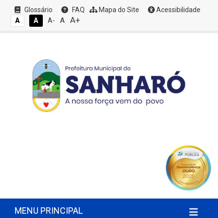
Glossário
FAQ
Mapa do Site
Acessibilidade
A+
A
A
A
A-
MENU PRINCIPAL