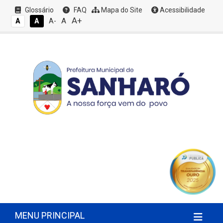
Glossário
FAQ
Mapa do Site
Acessibilidade
A+
A
A
A
A-
MENU PRINCIPAL