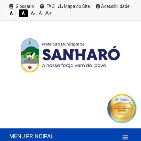
Glossário
FAQ
Mapa do Site
Acessibilidade
A+
A
A
A
A-
MENU PRINCIPAL