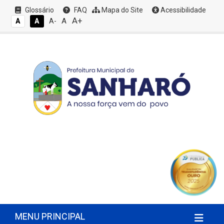
Glossário
FAQ
Mapa do Site
Acessibilidade
A+
A
A
A
A-
MENU PRINCIPAL