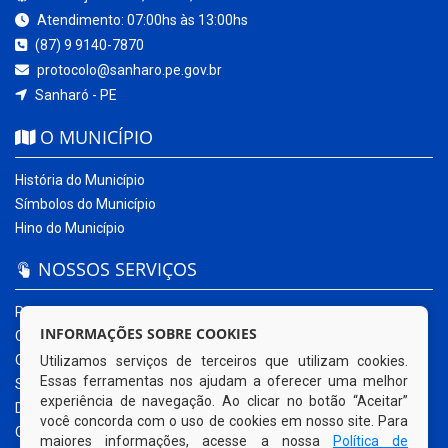
Atendimento: 07:00hs às 13:00hs
(87) 9 9140-7870
protocolo@sanharo.pe.gov.br
Sanharó - PE
O MUNICÍPIO
História do Município
Símbolos do Município
Hino do Município
NOSSOS SERVIÇOS
Portal da Transparência
INFORMAÇÕES SOBRE COOKIES
Carta de Serviços ao Usuário
Ouvidoria Municipal
Utilizamos serviços de terceiros que utilizam cookies.
Essas ferramentas nos ajudam a oferecer uma melhor
Sistema Eletrônico – e-SIC
experiência de navegação. Ao clicar no botão “Aceitar”
Diário Oficial
você concorda com o uso de cookies em nosso site. Para
Quadro de Avisos
maiores informações, acesse a nossa
Política de