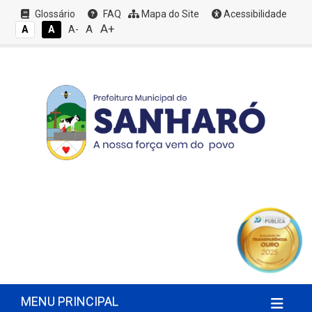
Glossário
FAQ
Mapa do Site
Acessibilidade
A+
A
A
A
A-
MENU PRINCIPAL