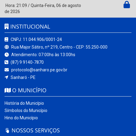
Hora:
21:09
/
Quinta-Feira
,
06 de agosto
de 2026
INSTITUCIONAL
CNPJ: 11.044.906/0001-24
Rua Major Sátiro, nº 219, Centro - CEP: 55.250-000
Atendimento: 07:00hs às 13:00hs
(87) 9 9140-7870
protocolo@sanharo.pe.gov.br
Sanharó - PE
O MUNICÍPIO
História do Município
Símbolos do Município
Hino do Município
NOSSOS SERVIÇOS