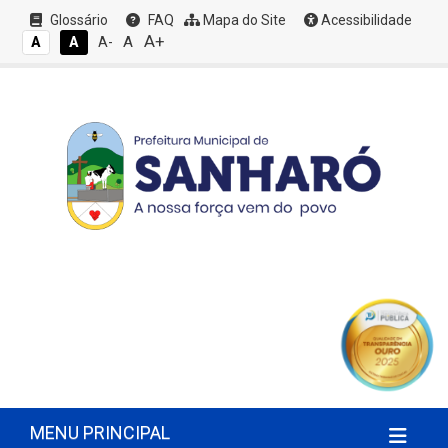
Glossário
FAQ
Mapa do Site
Acessibilidade
A+
A
A
A
A-
MENU PRINCIPAL