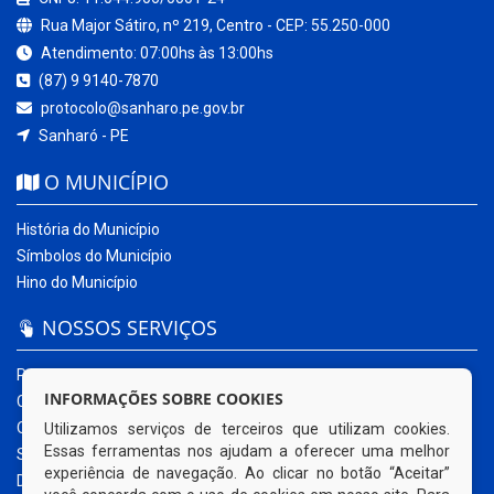
Rua Major Sátiro, nº 219, Centro - CEP: 55.250-000
Atendimento: 07:00hs às 13:00hs
(87) 9 9140-7870
protocolo@sanharo.pe.gov.br
Sanharó - PE
O MUNICÍPIO
História do Município
Símbolos do Município
Hino do Município
NOSSOS SERVIÇOS
Portal da Transparência
INFORMAÇÕES SOBRE COOKIES
Carta de Serviços ao Usuário
Ouvidoria Municipal
Utilizamos serviços de terceiros que utilizam cookies.
Essas ferramentas nos ajudam a oferecer uma melhor
Sistema Eletrônico – e-SIC
experiência de navegação. Ao clicar no botão “Aceitar”
Diário Oficial