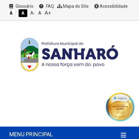
Glossário
FAQ
Mapa do Site
Acessibilidade
A+
A
A
A
A-
MENU PRINCIPAL