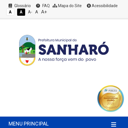
Glossário
FAQ
Mapa do Site
Acessibilidade
A+
A
A
A
A-
MENU PRINCIPAL