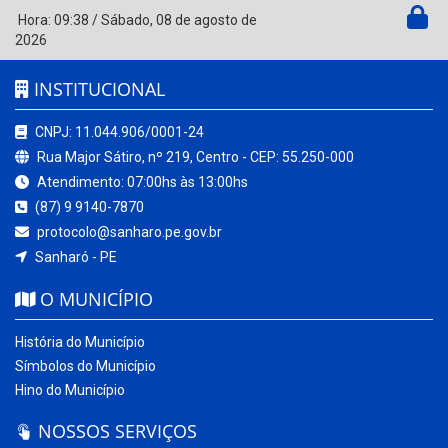
Hora:
09:38
/
Sábado
,
08 de agosto de
2026
INSTITUCIONAL
CNPJ: 11.044.906/0001-24
Rua Major Sátiro, nº 219, Centro - CEP: 55.250-000
Atendimento: 07:00hs às 13:00hs
(87) 9 9140-7870
protocolo@sanharo.pe.gov.br
Sanharó - PE
O MUNICÍPIO
História do Município
Símbolos do Município
Hino do Município
NOSSOS SERVIÇOS