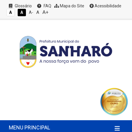
Glossário
FAQ
Mapa do Site
Acessibilidade
A+
A
A
A
A-
MENU PRINCIPAL