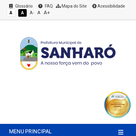
Glossário
FAQ
Mapa do Site
Acessibilidade
A+
A
A
A
A-
MENU PRINCIPAL