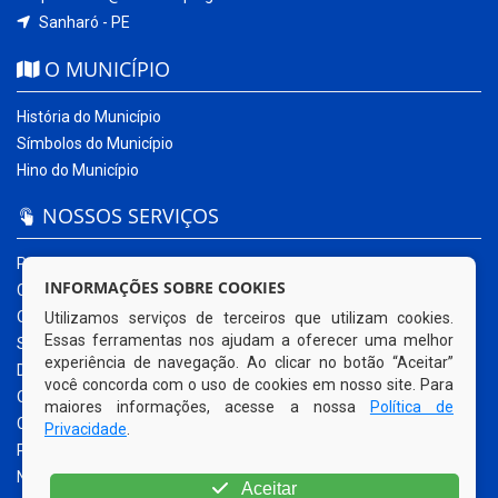
Sanharó - PE
O MUNICÍPIO
História do Município
Símbolos do Município
Hino do Município
NOSSOS SERVIÇOS
Portal da Transparência
INFORMAÇÕES SOBRE COOKIES
Carta de Serviços ao Usuário
Ouvidoria Municipal
Utilizamos serviços de terceiros que utilizam cookies.
Essas ferramentas nos ajudam a oferecer uma melhor
Sistema Eletrônico – e-SIC
experiência de navegação. Ao clicar no botão “Aceitar”
Diário Oficial
você concorda com o uso de cookies em nosso site. Para
Quadro de Avisos
maiores informações, acesse a nossa
Política de
Contracheque Online
Privacidade
.
Portal do Contribuinte
Nota Fiscal Eletrônica
Aceitar