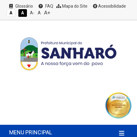
Glossário
FAQ
Mapa do Site
Acessibilidade
A+
A
A
A
A-
MENU PRINCIPAL