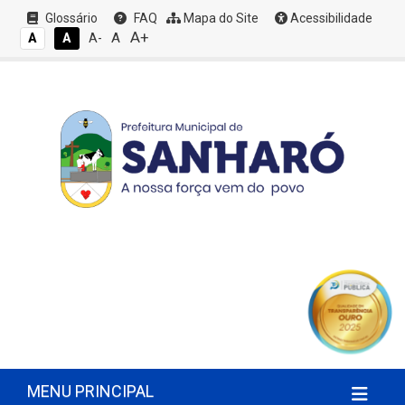
Glossário
FAQ
Mapa do Site
Acessibilidade
A+
A
A
A
A-
MENU PRINCIPAL