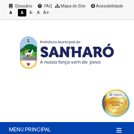
Glossário
FAQ
Mapa do Site
Acessibilidade
A+
A
A
A
A-
MENU PRINCIPAL