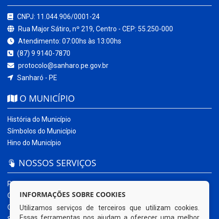
CNPJ: 11.044.906/0001-24
Rua Major Sátiro, nº 219, Centro - CEP: 55.250-000
Atendimento: 07:00hs às 13:00hs
(87) 9 9140-7870
protocolo@sanharo.pe.gov.br
Sanharó - PE
O MUNICÍPIO
História do Município
Símbolos do Município
Hino do Município
NOSSOS SERVIÇOS
Portal da Transparência
INFORMAÇÕES SOBRE COOKIES
Carta de Serviços ao Usuário
Ouvidoria Municipal
Utilizamos serviços de terceiros que utilizam cookies.
Essas ferramentas nos ajudam a oferecer uma melhor
Sistema Eletrônico – e-SIC