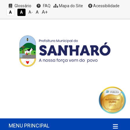
Glossário
FAQ
Mapa do Site
Acessibilidade
A+
A
A
A
A-
MENU PRINCIPAL