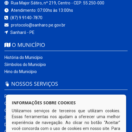
Rua Major Sátiro, nº 219, Centro - CEP: 55.250-000
Atendimento: 07:00hs às 13:00hs
(87) 9 9140-7870
protocolo@sanharo.pe.gov.br
Sanharó - PE
O MUNICÍPIO
História do Município
Símbolos do Município
Hino do Município
NOSSOS SERVIÇOS
Portal da Transparência
INFORMAÇÕES SOBRE COOKIES
Carta de Serviços ao Usuário
Ouvidoria Municipal
Utilizamos serviços de terceiros que utilizam cookies.
Essas ferramentas nos ajudam a oferecer uma melhor
Sistema Eletrônico – e-SIC
experiência de navegação. Ao clicar no botão “Aceitar”
Diário Oficial
você concorda com o uso de cookies em nosso site. Para
Quadro de Avisos