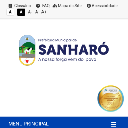
Glossário
FAQ
Mapa do Site
Acessibilidade
A+
A
A
A
A-
MENU PRINCIPAL