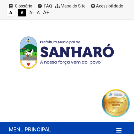
Glossário
FAQ
Mapa do Site
Acessibilidade
A+
A
A
A
A-
MENU PRINCIPAL