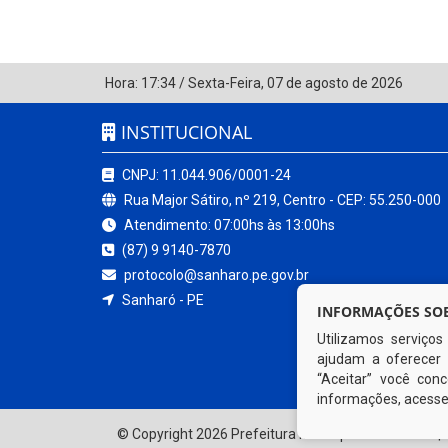
Hora:
17:34
/
Sexta-Feira
,
07 de agosto de 2026
INSTITUCIONAL
CNPJ: 11.044.906/0001-24
Rua Major Sátiro, nº 219, Centro - CEP: 55.250-000
Atendimento: 07:00hs às 13:00hs
(87) 9 9140-7870
protocolo@sanharo.pe.gov.br
Sanharó - PE
INFORMAÇÕES SOB
Utilizamos serviço
ajudam a oferecer 
“Aceitar” você co
informações, acess
© Copyright 2026 Prefeitura Municipal de Sanharó | 