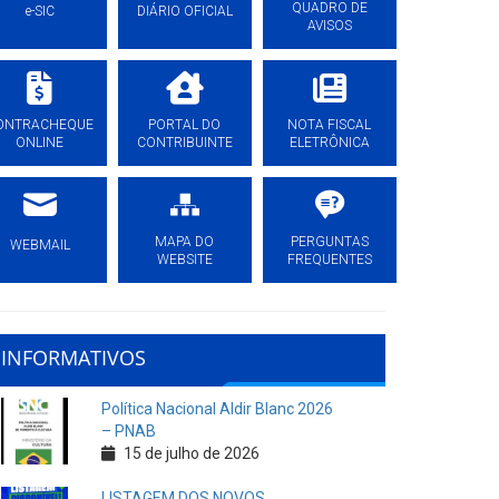
QUADRO DE
e-SIC
DIÁRIO OFICIAL
AVISOS
ONTRACHEQUE
PORTAL DO
NOTA FISCAL
ONLINE
CONTRIBUINTE
ELETRÔNICA
MAPA DO
PERGUNTAS
WEBMAIL
WEBSITE
FREQUENTES
INFORMATIVOS
Política Nacional Aldir Blanc 2026
– PNAB
15 de julho de 2026
LISTAGEM DOS NOVOS