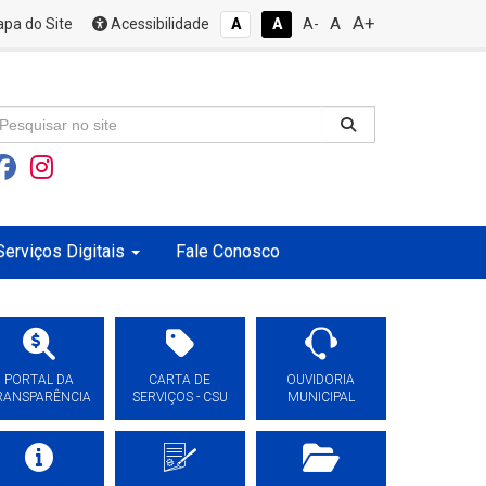
A+
A
pa do Site
Acessibilidade
A
A
A-
Serviços Digitais
Fale Conosco
PORTAL DA
CARTA DE
OUVIDORIA
RANSPARÊNCIA
SERVIÇOS - CSU
MUNICIPAL