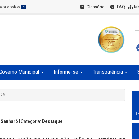
Glossário
FAQ
Ma
 para o rodapé
4
Governo Municipal
Informe-se
Transparência
026
T
 Sanharó
| Categoria:
Destaque