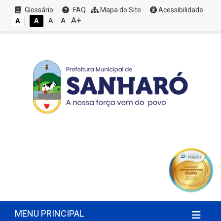
Glossário
FAQ
Mapa do Site
Acessibilidade
A+
A
A
A
A-
MENU PRINCIPAL