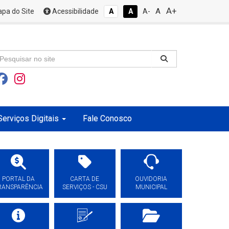
A+
A
pa do Site
Acessibilidade
A
A
A-
Serviços Digitais
Fale Conosco
PORTAL DA
CARTA DE
OUVIDORIA
RANSPARÊNCIA
SERVIÇOS - CSU
MUNICIPAL