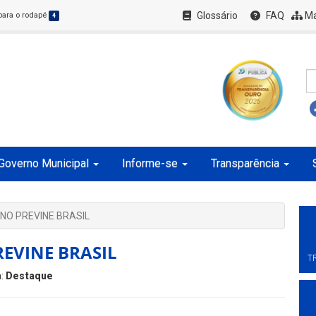
Glossário
FAQ
Ma
 para o rodapé
4
Governo Municipal
Informe-se
Transparência
NO PREVINE BRASIL
EVINE BRASIL
T
a:
Destaque