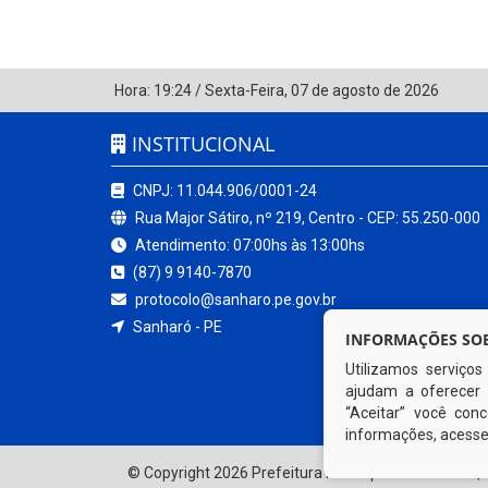
Hora:
19:24
/
Sexta-Feira
,
07 de agosto de 2026
INSTITUCIONAL
CNPJ: 11.044.906/0001-24
Rua Major Sátiro, nº 219, Centro - CEP: 55.250-000
Atendimento: 07:00hs às 13:00hs
(87) 9 9140-7870
protocolo@sanharo.pe.gov.br
Sanharó - PE
INFORMAÇÕES SOB
Utilizamos serviço
ajudam a oferecer 
“Aceitar” você co
informações, acess
© Copyright 2026 Prefeitura Municipal de Sanharó | 