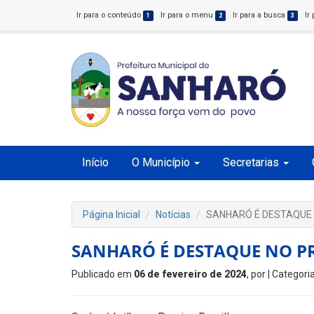
Ir para o conteúdo
Ir para o menu
Ir para a busca
Ir
1
2
3
Início
O Município
Secretarias
Página Inicial
Notícias
SANHARÓ É DESTAQUE 
SANHARÓ É DESTAQUE NO PR
Publicado em
06 de fevereiro de 2024
, por
| Categori