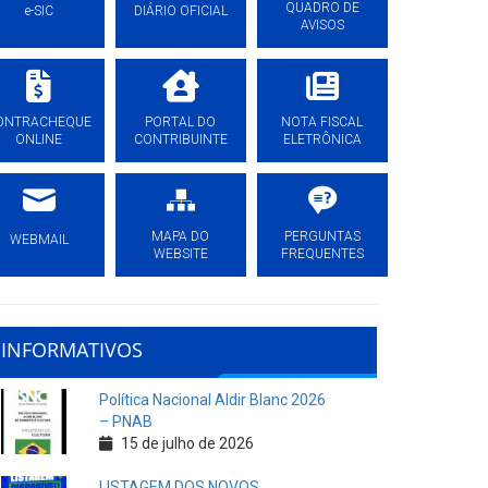
QUADRO DE
e-SIC
DIÁRIO OFICIAL
AVISOS
ONTRACHEQUE
PORTAL DO
NOTA FISCAL
ONLINE
CONTRIBUINTE
ELETRÔNICA
MAPA DO
PERGUNTAS
WEBMAIL
WEBSITE
FREQUENTES
INFORMATIVOS
Política Nacional Aldir Blanc 2026
– PNAB
15 de julho de 2026
LISTAGEM DOS NOVOS