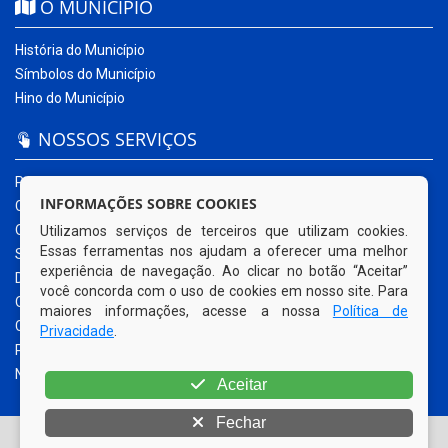
O MUNICÍPIO
História do Município
Símbolos do Município
Hino do Município
NOSSOS SERVIÇOS
Portal da Transparência
INFORMAÇÕES SOBRE COOKIES
Carta de Serviços ao Usuário
Ouvidoria Municipal
Utilizamos serviços de terceiros que utilizam cookies.
Essas ferramentas nos ajudam a oferecer uma melhor
Sistema Eletrônico – e-SIC
experiência de navegação. Ao clicar no botão “Aceitar”
Diário Oficial
você concorda com o uso de cookies em nosso site. Para
Quadro de Avisos
maiores informações, acesse a nossa
Política de
Contracheque Online
Privacidade
.
Portal do Contribuinte
Nota Fiscal Eletrônica
Aceitar
Fechar
© Copyright 2026 Prefeitura Municipal de Sanharó | Todos os