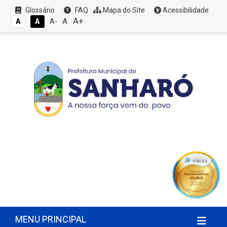
Glossário
FAQ
Mapa do Site
Acessibilidade
A+
A
A
A
A-
MENU PRINCIPAL