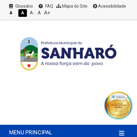
Glossário
FAQ
Mapa do Site
Acessibilidade
A+
A
A
A
A-
MENU PRINCIPAL