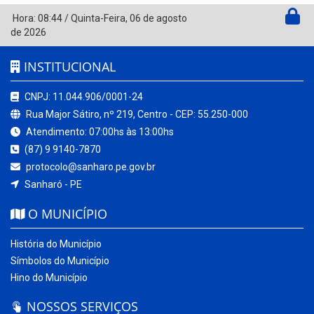
Hora:
08:44
/
Quinta-Feira
,
06 de agosto
de 2026
INSTITUCIONAL
CNPJ: 11.044.906/0001-24
Rua Major Sátiro, nº 219, Centro - CEP: 55.250-000
Atendimento: 07:00hs às 13:00hs
(87) 9 9140-7870
protocolo@sanharo.pe.gov.br
Sanharó - PE
O MUNICÍPIO
História do Município
Símbolos do Município
Hino do Município
NOSSOS SERVIÇOS