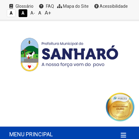
Glossário
FAQ
Mapa do Site
Acessibilidade
A+
A
A
A
A-
MENU PRINCIPAL