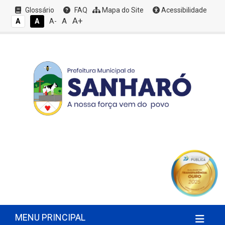
Glossário
FAQ
Mapa do Site
Acessibilidade
A+
A
A
A
A-
MENU PRINCIPAL