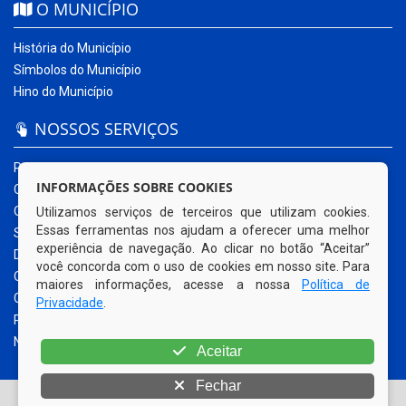
O MUNICÍPIO
História do Município
Símbolos do Município
Hino do Município
NOSSOS SERVIÇOS
Portal da Transparência
INFORMAÇÕES SOBRE COOKIES
Carta de Serviços ao Usuário
Ouvidoria Municipal
Utilizamos serviços de terceiros que utilizam cookies.
Essas ferramentas nos ajudam a oferecer uma melhor
Sistema Eletrônico – e-SIC
experiência de navegação. Ao clicar no botão “Aceitar”
Diário Oficial
você concorda com o uso de cookies em nosso site. Para
Quadro de Avisos
maiores informações, acesse a nossa
Política de
Contracheque Online
Privacidade
.
Portal do Contribuinte
Nota Fiscal Eletrônica
Aceitar
Fechar
© Copyright 2026 Prefeitura Municipal de Sanharó | Todos os