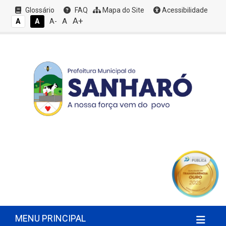
Glossário
FAQ
Mapa do Site
Acessibilidade
A+
A
A
A
A-
MENU PRINCIPAL