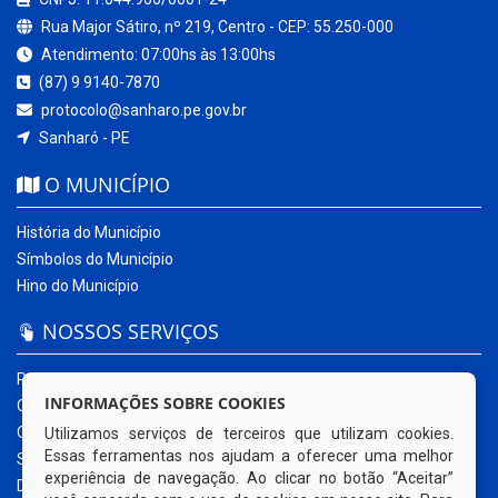
Rua Major Sátiro, nº 219, Centro - CEP: 55.250-000
Atendimento: 07:00hs às 13:00hs
(87) 9 9140-7870
protocolo@sanharo.pe.gov.br
Sanharó - PE
O MUNICÍPIO
História do Município
Símbolos do Município
Hino do Município
NOSSOS SERVIÇOS
Portal da Transparência
INFORMAÇÕES SOBRE COOKIES
Carta de Serviços ao Usuário
Ouvidoria Municipal
Utilizamos serviços de terceiros que utilizam cookies.
Essas ferramentas nos ajudam a oferecer uma melhor
Sistema Eletrônico – e-SIC
experiência de navegação. Ao clicar no botão “Aceitar”
Diário Oficial