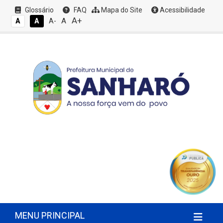
Glossário
FAQ
Mapa do Site
Acessibilidade
A+
A
A
A
A-
MENU PRINCIPAL