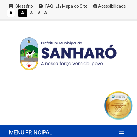
Glossário
FAQ
Mapa do Site
Acessibilidade
A+
A
A
A
A-
MENU PRINCIPAL