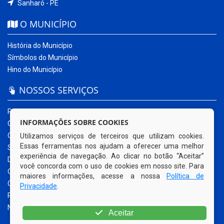
Sanharó - PE
O MUNICÍPIO
História do Município
Símbolos do Município
Hino do Município
NOSSOS SERVIÇOS
Portal da Transparência
INFORMAÇÕES SOBRE COOKIES
Carta de Serviços ao Usuário
Ouvidoria Municipal
Utilizamos serviços de terceiros que utilizam cookies.
Essas ferramentas nos ajudam a oferecer uma melhor
Sistema Eletrônico – e-SIC
experiência de navegação. Ao clicar no botão “Aceitar”
Diário Oficial
você concorda com o uso de cookies em nosso site. Para
Quadro de Avisos
maiores informações, acesse a nossa
Política de
Contracheque Online
Privacidade
.
Portal do Contribuinte
Nota Fiscal Eletrônica
Aceitar