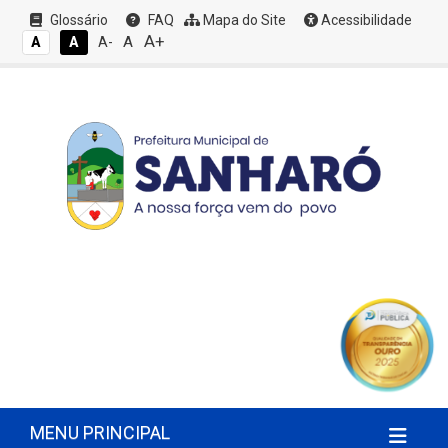
Glossário
FAQ
Mapa do Site
Acessibilidade
A+
A
A
A
A-
MENU PRINCIPAL