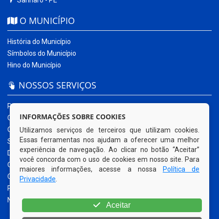
Sanharó - PE
O MUNICÍPIO
História do Município
Símbolos do Município
Hino do Município
NOSSOS SERVIÇOS
Portal da Transparência
INFORMAÇÕES SOBRE COOKIES
Carta de Serviços ao Usuário
Ouvidoria Municipal
Utilizamos serviços de terceiros que utilizam cookies.
Essas ferramentas nos ajudam a oferecer uma melhor
Sistema Eletrônico – e-SIC
experiência de navegação. Ao clicar no botão “Aceitar”
Diário Oficial
você concorda com o uso de cookies em nosso site. Para
Quadro de Avisos
maiores informações, acesse a nossa
Política de
Contracheque Online
Privacidade
.
Portal do Contribuinte
Nota Fiscal Eletrônica
Aceitar