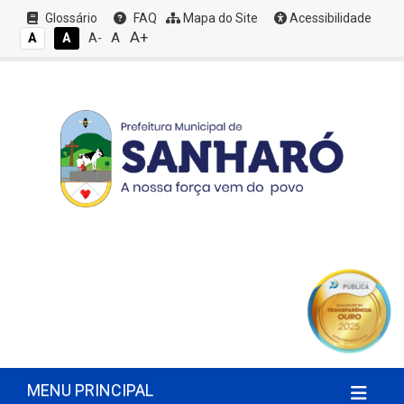
Glossário
FAQ
Mapa do Site
Acessibilidade
A+
A
A
A
A-
MENU PRINCIPAL