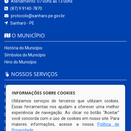
Atendimento: 07:00hs às 13:00hs
(87) 9 9140-7870
protocolo@sanharo.pe.gov.br
Sanharó - PE
O MUNICÍPIO
História do Município
Símbolos do Município
Hino do Município
NOSSOS SERVIÇOS
Portal da Transparência
INFORMAÇÕES SOBRE COOKIES
Carta de Serviços ao Usuário
Ouvidoria Municipal
Utilizamos serviços de terceiros que utilizam cookies.
Essas ferramentas nos ajudam a oferecer uma melhor
Sistema Eletrônico – e-SIC
experiência de navegação. Ao clicar no botão “Aceitar”
Diário Oficial
você concorda com o uso de cookies em nosso site. Para
Quadro de Avisos
maiores informações, acesse a nossa
Política de
Contracheque Online
Privacidade
.