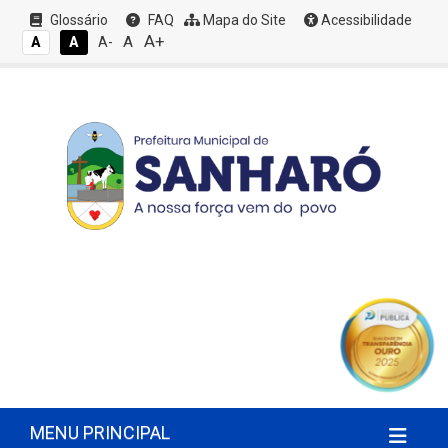
Glossário
FAQ
Mapa do Site
Acessibilidade
A+
A
A
A
A-
MENU PRINCIPAL