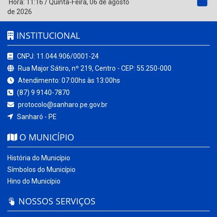
Hora:
11:16
/
Quinta-Feira
,
06 de agosto
de 2026
INSTITUCIONAL
CNPJ: 11.044.906/0001-24
Rua Major Sátiro, nº 219, Centro - CEP: 55.250-000
Atendimento: 07:00hs às 13:00hs
(87) 9 9140-7870
protocolo@sanharo.pe.gov.br
Sanharó - PE
O MUNICÍPIO
História do Município
Símbolos do Município
Hino do Município
NOSSOS SERVIÇOS