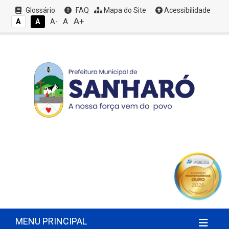
Glossário
FAQ
Mapa do Site
Acessibilidade
A+
A
A
A
A-
MENU PRINCIPAL